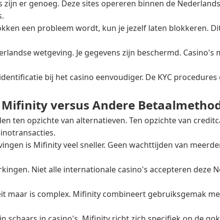
s zijn er genoeg. Deze sites opereren binnen de Nederlands
.
 gokken een probleem wordt, kun je jezelf laten blokkeren. Dit
derlandse wetgeving. Je gegevens zijn beschermd. Casino's 
identificatie bij het casino eenvoudiger. De KYC procedures 
o Mifinity versus Andere Betaalmetho
len ten opzichte van alternatieven. Ten opzichte van creditc
inotransacties.
ingen is Mifinity veel sneller. Geen wachttijden van meer
rkingen. Niet alle internationale casino's accepteren deze 
it maar is complex. Mifinity combineert gebruiksgemak met
jn schaars in casino's. Mifinity richt zich specifiek op de g