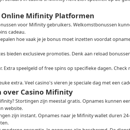
 Online Mifinity Platformen
 bonussen voor Mifinity gebruikers. Welkomstbonussen kun
pins cadeau.
bepalen hoe vaak je je bonus moet inzetten voordat opname 
tes bieden exclusieve promoties. Denk aan reload bonussen
. Extra speelgeld of free spins op specifieke dagen. Check
uke extra. Veel casino's vieren je speciale dag met een cad
 over Casino Mifinity
ifinity? Stortingen zijn meestal gratis. Opnames kunnen ee
un website.
ingen zijn instant. Opnames naar je Mifinity wallet duren 24-
ten.