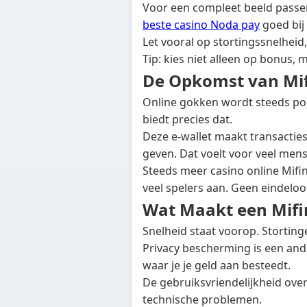
Voor een compleet beeld pass
beste casino Noda pay
goed bij 
Let vooral op stortingssnelheid,
Tip: kies niet alleen op bonus,
De Opkomst van Mifi
Online gokken wordt steeds pop
biedt precies dat.
Deze e-wallet maakt transactie
geven. Dat voelt voor veel mense
Steeds meer casino online Mifi
veel spelers aan. Geen eindelo
Wat Maakt een Mifin
Snelheid staat voorop. Storting
Privacy bescherming is een ander
waar je je geld aan besteedt.
De gebruiksvriendelijkheid over
technische problemen.