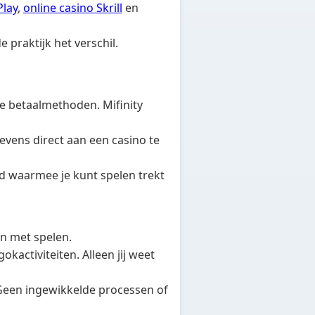
Play
,
online casino Skrill
en
 praktijk het verschil.
le betaalmethoden. Mifinity
evens direct aan een casino te
d waarmee je kunt spelen trekt
en met spelen.
kactiviteiten. Alleen jij weet
 Geen ingewikkelde processen of