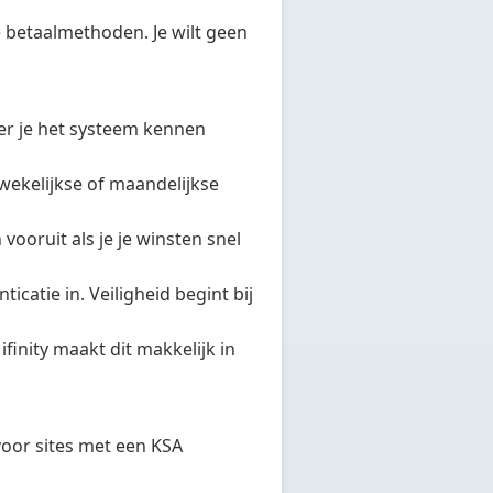
e betaalmethoden. Je wilt geen
leer je het systeem kennen
, wekelijkse of maandelijkse
vooruit als je je winsten snel
catie in. Veiligheid begint bij
finity maakt dit makkelijk in
 voor sites met een KSA