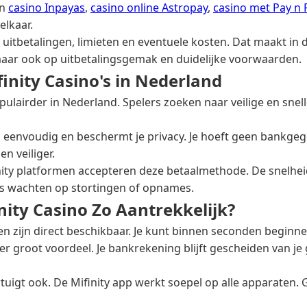
en
casino Inpayas
,
casino online Astropay
,
casino met Pay n 
elkaar.
 uitbetalingen, limieten en eventuele kosten. Dat maakt in de
 maar ook op uitbetalingsgemak en duidelijke voorwaarden.
nity Casino's in Nederland
ulairder in Nederland. Spelers zoeken naar veilige en snel
s eenvoudig en beschermt je privacy. Je hoeft geen bankgeg
n veiliger.
nity platformen accepteren deze betaalmethode. De snelhei
os wachten op stortingen of opnames.
ity Casino Zo Aantrekkelijk?
en zijn direct beschikbaar. Je kunt binnen seconden beginn
 groot voordeel. Je bankrekening blijft gescheiden van je go
tuigt ook. De Mifinity app werkt soepel op alle apparaten.