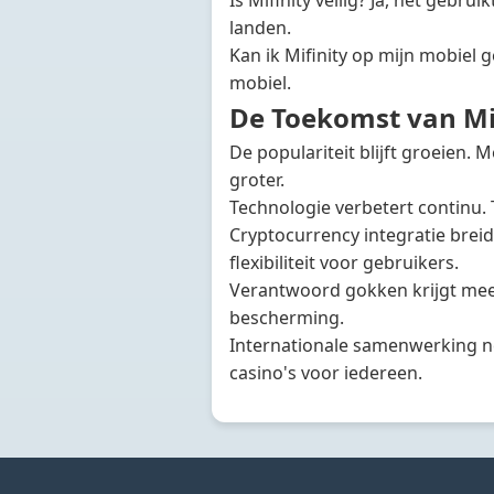
Is Mifinity veilig? Ja, het gebr
landen.
Kan ik Mifinity op mijn mobiel 
mobiel.
De Toekomst van Mif
De populariteit blijft groeien.
groter.
Technologie verbetert continu. 
Cryptocurrency integratie breidt
flexibiliteit voor gebruikers.
Verantwoord gokken krijgt meer
bescherming.
Internationale samenwerking ne
casino's voor iedereen.