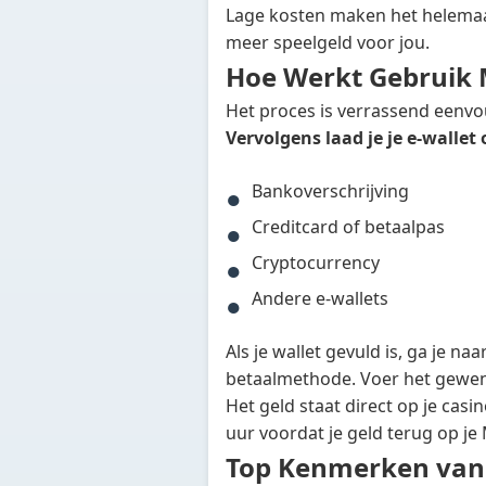
Lage kosten maken het helemaal
meer speelgeld voor jou.
Hoe Werkt Gebruik Mi
Het proces is verrassend eenvou
Vervolgens laad je je e-wallet
Bankoverschrijving
Creditcard of betaalpas
Cryptocurrency
Andere e-wallets
Als je wallet gevuld is, ga je naa
betaalmethode. Voer het gewens
Het geld staat direct op je ca
uur voordat je geld terug op je M
Top Kenmerken van C