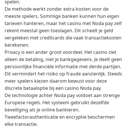
spelen.
De methode werkt zonder extra kosten voor de
meeste spelers. Sommige banken kunnen hun eigen
tarieven hanteren, maar het casino met Noda pay zelf
rekent meestal geen toeslagen. Dit scheelt je geld
vergeleken met creditcards die vaak transactiekosten
berekenen.
Privacy is een ander groot voordeel. Het casino ziet
alleen de betaling, niet je bankgegevens. Je deelt geen
persoonlijke financiële informatie met derde partijen.
Dit vermindert het risiko op fraude aanzienlijk. Steeds
meer spelers kiezen daarom bewust voor deze
discrete betaaloptie bij een casino Noda pay.
De technologie achter Noda pay voldoet aan strenge
Europese regels. Het systeem gebruikt dezelfde
beveiliging als je online bankieren.
Tweefactorauthenticatie en encryptie beschermen
elke transactie.