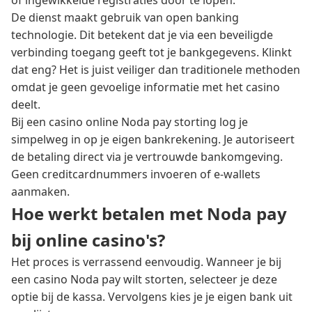
of ingewikkelde registraties door te lopen.
De dienst maakt gebruik van open banking
technologie. Dit betekent dat je via een beveiligde
verbinding toegang geeft tot je bankgegevens. Klinkt
dat eng? Het is juist veiliger dan traditionele methoden
omdat je geen gevoelige informatie met het casino
deelt.
Bij een casino online Noda pay storting log je
simpelweg in op je eigen bankrekening. Je autoriseert
de betaling direct via je vertrouwde bankomgeving.
Geen creditcardnummers invoeren of e-wallets
aanmaken.
Hoe werkt betalen met Noda pay
bij online casino's?
Het proces is verrassend eenvoudig. Wanneer je bij
een casino Noda pay wilt storten, selecteer je deze
optie bij de kassa. Vervolgens kies je je eigen bank uit