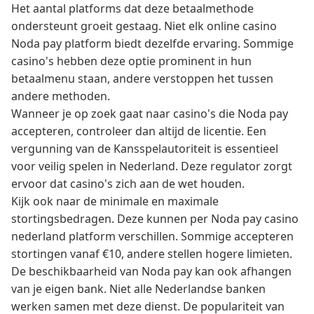
Het aantal platforms dat deze betaalmethode
ondersteunt groeit gestaag. Niet elk online casino
Noda pay platform biedt dezelfde ervaring. Sommige
casino's hebben deze optie prominent in hun
betaalmenu staan, andere verstoppen het tussen
andere methoden.
Wanneer je op zoek gaat naar casino's die Noda pay
accepteren, controleer dan altijd de licentie. Een
vergunning van de Kansspelautoriteit is essentieel
voor veilig spelen in Nederland. Deze regulator zorgt
ervoor dat casino's zich aan de wet houden.
Kijk ook naar de minimale en maximale
stortingsbedragen. Deze kunnen per Noda pay casino
nederland platform verschillen. Sommige accepteren
stortingen vanaf €10, andere stellen hogere limieten.
De beschikbaarheid van Noda pay kan ook afhangen
van je eigen bank. Niet alle Nederlandse banken
werken samen met deze dienst. De populariteit van