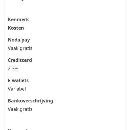
Kosten
Vaak gratis
2-3%
Variabel
Vaak gratis