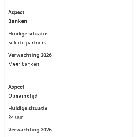
Banken
Selecte partners
Meer banken
Opnametijd
24 uur