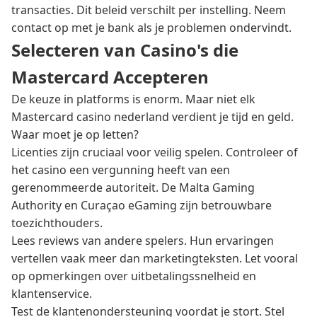
transacties. Dit beleid verschilt per instelling. Neem
contact op met je bank als je problemen ondervindt.
Selecteren van Casino's die
Mastercard Accepteren
De keuze in platforms is enorm. Maar niet elk
Mastercard casino nederland verdient je tijd en geld.
Waar moet je op letten?
Licenties zijn cruciaal voor veilig spelen. Controleer of
het casino een vergunning heeft van een
gerenommeerde autoriteit. De Malta Gaming
Authority en Curaçao eGaming zijn betrouwbare
toezichthouders.
Lees reviews van andere spelers. Hun ervaringen
vertellen vaak meer dan marketingteksten. Let vooral
op opmerkingen over uitbetalingssnelheid en
klantenservice.
Test de klantenondersteuning voordat je stort. Stel