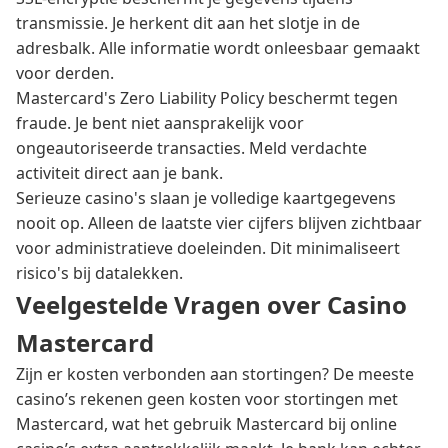
transmissie. Je herkent dit aan het slotje in de
adresbalk. Alle informatie wordt onleesbaar gemaakt
voor derden.
Mastercard's Zero Liability Policy beschermt tegen
fraude. Je bent niet aansprakelijk voor
ongeautoriseerde transacties. Meld verdachte
activiteit direct aan je bank.
Serieuze casino's slaan je volledige kaartgegevens
nooit op. Alleen de laatste vier cijfers blijven zichtbaar
voor administratieve doeleinden. Dit minimaliseert
risico's bij datalekken.
Veelgestelde Vragen over Casino
Mastercard
Zijn er kosten verbonden aan stortingen? De meeste
casino’s rekenen geen kosten voor stortingen met
Mastercard, wat het gebruik Mastercard bij online